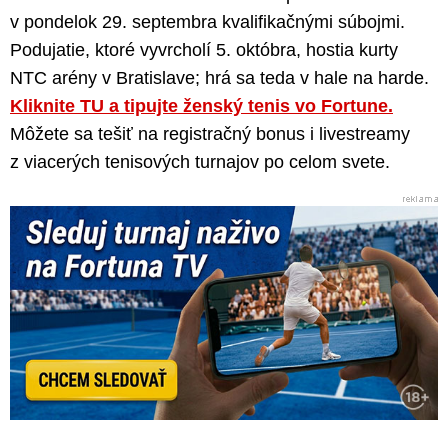
v pondelok 29. septembra kvalifikačnými súbojmi.
Podujatie, ktoré vyvrcholí 5. októbra, hostia kurty
NTC arény v Bratislave; hrá sa teda v hale na harde.
Kliknite TU a tipujte ženský tenis vo Fortune.
Môžete sa tešiť na registračný bonus i livestreamy
z viacerých tenisových turnajov po celom svete.