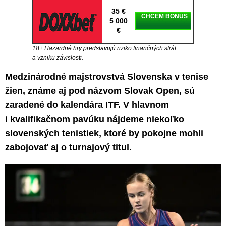
35 €
CHCEM BONUS
5 000
€
18+ Hazardné hry predstavujú riziko finančných strát
a vzniku závislosti.
Medzinárodné majstrovstvá Slovenska v tenise
žien, známe aj pod názvom Slovak Open, sú
zaradené do kalendára ITF. V hlavnom
i kvalifikačnom pavúku nájdeme niekoľko
slovenských tenistiek, ktoré by pokojne mohli
zabojovať aj o turnajový titul.