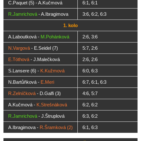
C.Paquet (5) - A.Kučmová
6:1, 6:1
R.Jamrichová
- A.Ibragimova
3:6, 6:2, 6:3
1. kolo
A.Laboutková -
M.Pohánková
2:6, 3:6
N.Vargová
- E.Seidel (7)
5:7, 2:6
E.Tóthová
- J.Malečková
2:6, 2:6
S.Lansere (6) -
K.Kužmová
6:0, 6:3
N.Bartůňková -
E.Meri
6:7, 6:1, 6:3
R.Zelníčková
- D.Galfi (3)
4:6, 5:7
A.Kučmová -
K.Strešnáková
6:2, 6:2
R.Jamrichová
- J.Štruplová
6:3, 6:2
A.Ibragimova -
R.Šramková (2)
6:1, 6:3