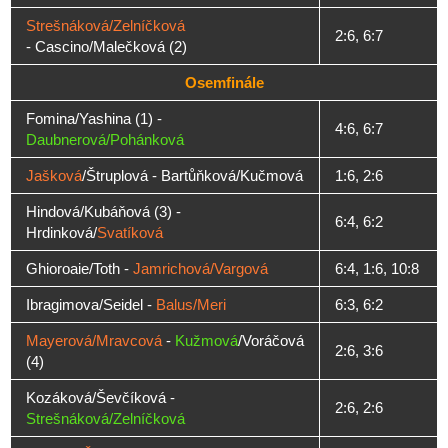
Strešnáková/Zelníčková
2:6, 6:7
- Cascino/Malečková (2)
Osemfinále
Fomina/Yashina (1) -
4:6, 6:7
Daubnerová/Pohánková
Jašková
/Štruplová - Bartůňková/Kučmová
1:6, 2:6
Hindová/Kubáňová (3) -
6:4, 6:2
Hrdinková/
Svatíková
Ghioroaie/Toth -
Jamrichová/Vargová
6:4, 1:6, 10:8
Ibragimova/Seidel -
Balus/Meri
6:3, 6:2
Mayerová/Mravcová
-
Kužmová
/Voráčová
2:6, 3:6
(4)
Kozáková/Ševčíková -
2:6, 2:6
Strešnáková/Zelníčková