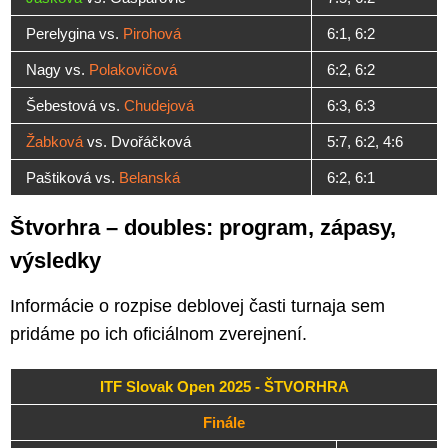
Perelygina vs.
Pirohová
6:1, 6:2
Nagy vs.
Polakovičová
6:2, 6:2
Šebestová vs.
Chudejová
6:3, 6:3
Žabková
vs. Dvořáčková
5:7, 6:2, 4:6
Paštiková vs.
Belanská
6:2, 6:1
Štvorhra – doubles: program, zápasy,
výsledky
Informácie o rozpise deblovej časti turnaja sem
pridáme po ich oficiálnom zverejnení.
ITF Slovak Open 2025 - ŠTVORHRA
Finále