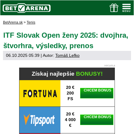
BetArena.sk
>
Tenis
ITF Slovak Open ženy 2025: dvojhra,
štvorhra, výsledky, prenos
06.10.2025 05:39
| Autor:
Tomáš Lefko
Získaj najlepšie
BONUSY!
20 €
CHCEM BONUS
200
FS
20 €
CHCEM BONUS
4 000
€