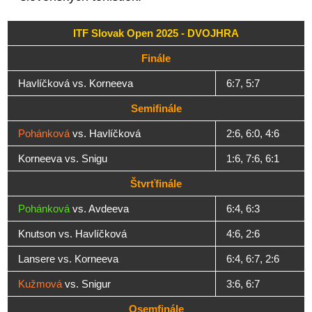
ITF Slovak Open 2025 - DVOJHRA
Finále
Havlíčková vs. Korneeva
6:7, 5:7
Semifinále
Pohánková
vs. Havlíčková
2:6, 6:0, 4:6
Korneeva vs. Snigu
1:6, 7:6, 6:1
Štvrťfinále
Pohánková
vs. Avdeeva
6:4, 6:3
Knutson vs. Havlíčková
4:6, 2:6
Lansere vs. Korneeva
6:4, 6:7, 2:6
Kužmová
vs. Snigur
3:6, 6:7
Osemfinále