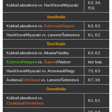
6:3, 3:6,
Kubka/Laboutková vs. Havlíčková/Miyazaki
9:11
Semifinále
Kubka/Laboutková vs.
Kužmová/Vargová
6:3, 6:2
Havlíčková/Miyazaki vs. Lansere/Šebestová
6:1, 6:2
Štvrťfinále
Kubka/Laboutková vs. Aikawa/Yardley
6:3, 6:2
Kužmová/Vargová
vs.
Šupová
/Vladson
bez boja
Havlíčková/Miyazaki vs. Arseneault/Nagy
7:5, 6:3
Avdeeva/
Zelníčková
vs. Lansere/Šebestová
6:7, 3:6
Osemfinále
Kubka/Laboutková vs.
6:1, 6:1
Chudejová/Smoleňová