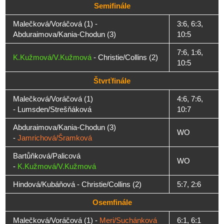
Semifinále
Malečková/Voráčová (1) -
3:6, 6:3,
Abduraimova/Kania-Chodun (3)
10:5
7:6, 1:6,
K.Kužmová/V.Kužmová
- Christie/Collins (2)
10:5
Štvrťfinále
Malečková/Voráčová (1)
4:6, 7:6,
- Lumsden/Strešňáková
10:7
Abduraimova/Kania-Chodun (3)
WO
-
Jamrichová/Šramková
Bartůňková/Palicová
WO
-
K.Kužmová/V.Kužmová
Hindová/Kubáňová - Christie/Collins (2)
5:7, 2:6
Osemfinále
Malečková/Voráčová (1) -
Meri/Suchánková
6:1, 6:1