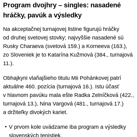
Program dvojhry – singles: nasadené
hráčky, pavúk a výsledky
Na akceptačnej turnajovej listine figurujú hráčky
od druhej svetovej stovky; najvyššie nasadené sú
Rusky Charaeva (svetová 159.) a Korneeva (163.),
zo Sloveniek je to Katarína Kužmová (384., turnajová
11.).
Obhajkyni vlaňajšieho titulu Mii Pohánkovej patrí
aktuálne 460. pozícia (turnajová 16.). Istu účasť
v hlavnom pavúku mala ešte Radka Zelníčková (422.,
turnajová 13.), Nina Vargová (481., turnajová 17.)
a držiteľky divokých kariet.
V prvom kole uvádzame iba program a výsledky
slovenských tenistiek.