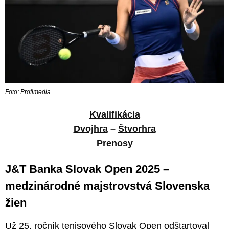
Foto: Profimedia
Kvalifikácia
Dvojhra
–
Štvorhra
Prenosy
J&T Banka Slovak Open 2025 –
medzinárodné majstrovstvá Slovenska
žien
Už 25. ročník tenisového Slovak Open odštartoval