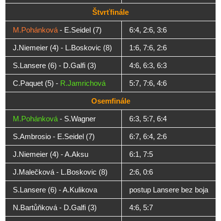
Štvrťfinále
M.Pohánková
- E.Seidel (7)
6:4, 2:6, 3:6
J.Niemeier (4) - L.Boskovic (8)
1:6, 7:6, 2:6
S.Lansere (6) - D.Galfi (3)
4:6, 6:3, 6:3
C.Paquet (5) -
R.Jamrichová
5:7, 7:6, 4:6
Osemfinále
M.Pohánková
- S.Wagner
6:3, 5:7, 6:4
S.Ambrosio - E.Seidel (7)
6:7, 6:4, 2:6
J.Niemeier (4) - A.Aksu
6:1, 7:5
J.Malečková - L.Boskovic (8)
2:6, 0:6
S.Lansere (6) - A.Kulikova
postup Lansere bez boja
N.Bartůňková - D.Galfi (3)
4:6, 5:7