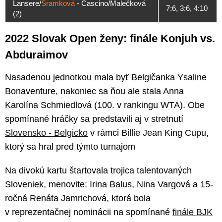
Lansere/
Šramková
- Cascino/Malečková
7:6, 3:6, 4:10
(2)
2022 Slovak Open ženy: finále Konjuh vs.
Abduraimov
Nasadenou jednotkou mala byť Belgičanka Ysaline
Bonaventure, nakoniec sa ňou ale stala Anna
Karolína Schmiedlová (100. v rankingu WTA). Obe
spomínané hráčky sa predstavili aj v stretnutí
Slovensko - Belgicko
v rámci Billie Jean King Cupu,
ktorý sa hral pred týmto turnajom
Na divokú kartu štartovala trojica talentovaných
Sloveniek, menovite: Irina Balus, Nina Vargová a 15-
ročná Renáta Jamrichová, ktorá bola
v reprezentačnej nominácii na spomínané
finále BJK