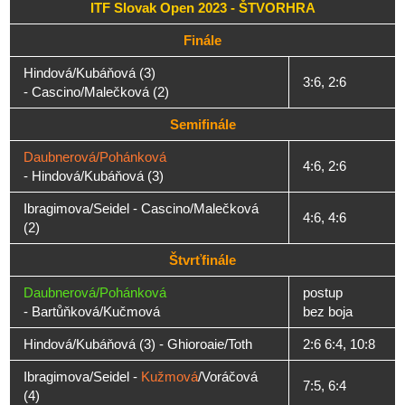
ITF Slovak Open 2023 - ŠTVORHRA
Finále
Hindová/Kubáňová (3)
3:6, 2:6
- Cascino/Malečková (2)
Semifinále
Daubnerová/Pohánková
4:6, 2:6
- Hindová/Kubáňová (3)
Ibragimova/Seidel - Cascino/Malečková
4:6, 4:6
(2)
Štvrťfinále
Daubnerová/Pohánková
postup
- Bartůňková/Kučmová
bez boja
Hindová/Kubáňová (3) - Ghioroaie/Toth
2:6 6:4, 10:8
Ibragimova/Seidel -
Kužmová
/Voráčová
7:5, 6:4
(4)