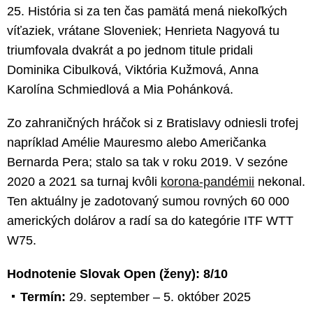
25. História si za ten čas pamätá mená niekoľkých
víťaziek, vrátane Sloveniek; Henrieta Nagyová tu
triumfovala dvakrát a po jednom titule pridali
Dominika Cibulková, Viktória Kužmová, Anna
Karolína Schmiedlová a Mia Pohánková.
Zo zahraničných hráčok si z Bratislavy odniesli trofej
napríklad Amélie Mauresmo alebo Američanka
Bernarda Pera; stalo sa tak v roku 2019. V sezóne
2020 a 2021 sa turnaj kvôli
korona-pandémii
nekonal.
Ten aktuálny je zadotovaný sumou rovných 60 000
amerických dolárov a radí sa do kategórie ITF WTT
W75.
Hodnotenie Slovak Open (ženy): 8/10
Termín:
29. september – 5. október 2025