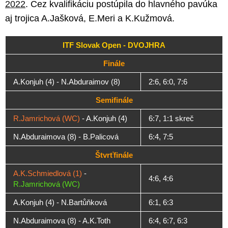
2022
. Cez kvalifikáciu postúpila do hlavného pavúka
aj trojica A.Jašková, E.Meri a K.Kužmová.
ITF Slovak Open - DVOJHRA
Finále
A.Konjuh (4) - N.Abduraimov (8)
2:6, 6:0, 7:6
Semifinále
R.Jamrichová (WC)
- A.Konjuh (4)
6:7, 1:1 skreč
N.Abduraimova (8) - B.Palicová
6:4, 7:5
Štvrťfinále
A.K.Schmiedlová (1)
-
4:6, 4:6
R.Jamrichová (WC)
A.Konjuh (4) - N.Bartůňková
6:1, 6:3
N.Abduraimova (8) - A.K.Toth
6:4, 6:7, 6:3