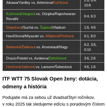
2:6, 6:4,
Aikawa/Yardley vs. Artemeva/
Kučíková
10:8
Kužmová/Vargová
vs. Otzipka/Rajeshwaran
6:4, 6:3
Revathi
Depešová
/Suchá vs.
Šupová
/Vladson
1:6, 4:6
Havlíčková/Miyazaki vs.
Milatová/Pirohová
6:1, 6:0
6:2, 3:6,
Belanská/Žabková
vs. Arseneault/Nagy
0:10
Drazic/Feistel vs. Avdeeva/
Zelníčková
3:6, 2:6
Hončová/Jašková
vs. Lansere/Šebestová
4:6, 1:6
ITF WTT 75 Slovak Open ženy: dotácia,
odmeny a história
Podujatie má za sebou už dvadsaťštyri ročníkov,
v roku 2025 tak sledujeme edíciu s poradovým číslom