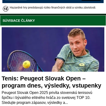
Hazardné hry predstavujú riziko finančných strát a vzniku závislosti.
SÚVISIACE ČLÁNKY
Tenis: Peugeot Slovak Open –
program dnes, výsledky, vstupenky
Peugeot Slovak Open 2025 privíta slovenskú tenisovú
špičku i bývalého elitného hráča zo svetovej TOP 10.
Sledujte program zápasov, výsledky a...