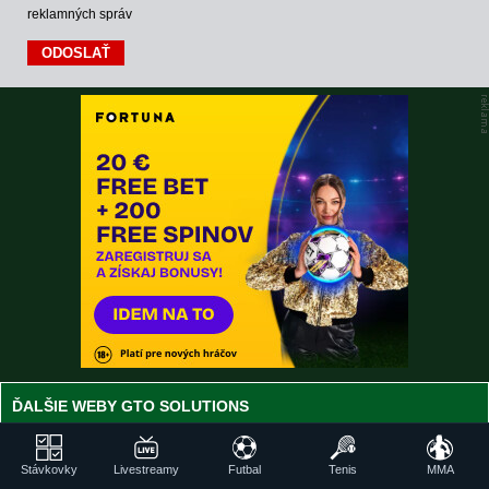
reklamných správ
ĎALŠIE WEBY GTO SOLUTIONS
HokejSpravy.sk –
CasinoAutomaty.eu – Hracie
Stávkovky
Livestreamy
Futbal
Tenis
MMA
Hokejové správy online
automaty zdarma