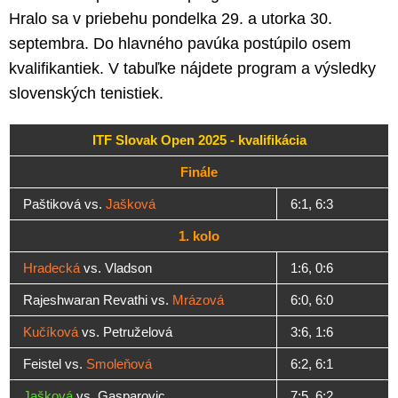
Hralo sa v priebehu pondelka 29. a utorka 30.
septembra. Do hlavného pavúka postúpilo osem
kvalifikantiek. V tabuľke nájdete program a výsledky
slovenských tenistiek.
ITF Slovak Open 2025 - kvalifikácia
Finále
Paštiková vs.
Jašková
6:1, 6:3
1. kolo
Hradecká
vs. Vladson
1:6, 0:6
Rajeshwaran Revathi vs.
Mrázová
6:0, 6:0
Kučíková
vs. Petruželová
3:6, 1:6
Feistel vs.
Smoleňová
6:2, 6:1
Jašková
vs. Gasparovic
7:5, 6:2