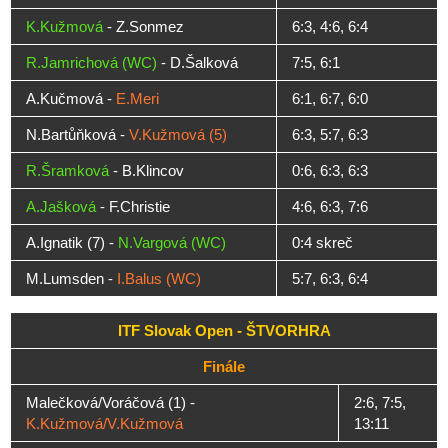
K.Kužmová
- Z.Sonmez
6:3, 4:6, 6:4
R.Jamrichová (WC)
- D.Šalková
7:5, 6:1
A.Kučmová -
E.Meri
6:1, 6:7, 6:0
N.Bartůňková -
V.Kužmová (5)
6:3, 5:7, 6:3
R.Šramková
- B.Klincov
0:6, 6:3, 6:3
A.Jašková
- F.Christie
4:6, 6:3, 7:6
A.Ignatik (7) -
N.Vargová (WC)
0:4 skreč
M.Lumsden -
I.Balus (WC)
5:7, 6:3, 6:4
ITF Slovak Open - ŠTVORHRA
Finále
Malečková/Voráčová (1) -
2:6, 7:5,
K.Kužmová/V.Kužmová
13:11