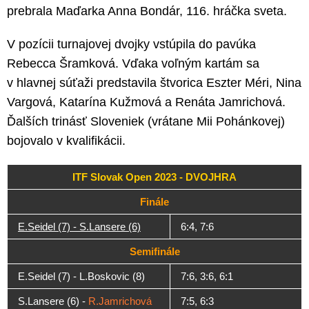
prebrala Maďarka Anna Bondár, 116. hráčka sveta.
V pozícii turnajovej dvojky vstúpila do pavúka
Rebecca Šramková. Vďaka voľným kartám sa
v hlavnej súťaži predstavila štvorica Eszter Méri, Nina
Vargová, Katarína Kužmová a Renáta Jamrichová.
Ďalších trinásť Sloveniek (vrátane Mii Pohánkovej)
bojovalo v kvalifikácii.
ITF Slovak Open 2023 - DVOJHRA
Finále
E.Seidel (7) - S.Lansere (6)
6:4, 7:6
Semifinále
E.Seidel (7) - L.Boskovic (8)
7:6, 3:6, 6:1
S.Lansere (6) -
R.Jamrichová
7:5, 6:3