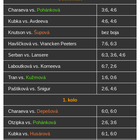
Charaeva vs.
Pohánková
3:6, 4:6
Kubka vs. Avdeeva
4:6, 4:6
Knutson vs.
Šupová
bez boja
Havlíčková vs. Vrancken Peeters
7:6, 6:3
Serban vs. Lansere
6:3, 3:6, 4:6
Laboutková vs. Korneeva
6:7, 2:6
Tran vs.
Kužmová
1:6, 0:6
Paštiková vs. Snigur
2:6, 4:6
1. kolo
Charaeva vs.
Depešová
6:0, 6:0
Otzipka vs.
Pohánková
2:6, 3:6
Kubka vs.
Husárová
6:1, 6:0