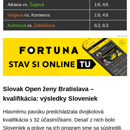
Aikawa vs.
Šupová
1:6, 4:6
Vargová
vs. Korneeva
1:6, 4:6
Kužmová
vs.
Zelníčková
6:2, 6:3
Slovak Open ženy Bratislava –
kvalifikácia: výsledky Sloveniek
Hlavnému pavúku predchádzala dvojkolová
kvalifikácia s 32 účastníčkami. Desať z nich bolo
Sloveniek a práve na ich program sme sa sústredili.