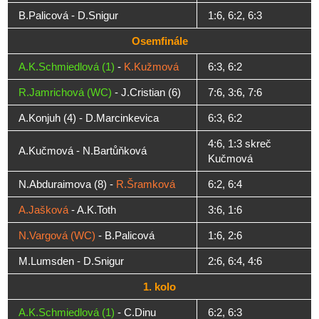
B.Palicová - D.Snigur
1:6, 6:2, 6:3
Osemfinále
A.K.Schmiedlová (1)
-
K.Kužmová
6:3, 6:2
R.Jamrichová (WC)
- J.Cristian (6)
7:6, 3:6, 7:6
A.Konjuh (4) - D.Marcinkevica
6:3, 6:2
4:6, 1:3 skreč
A.Kučmová - N.Bartůňková
Kučmová
N.Abduraimova (8) -
R.Šramková
6:2, 6:4
A.Jašková
- A.K.Toth
3:6, 1:6
N.Vargová (WC)
- B.Palicová
1:6, 2:6
M.Lumsden - D.Snigur
2:6, 6:4, 4:6
1. kolo
A.K.Schmiedlová (1)
- C.Dinu
6:2, 6:3