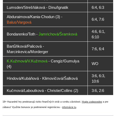
Lumsden/Strešňáková - Dinu/Ignatik
6:4, 6:3
Abduraimova/Kania-Chodun (3) -
6:4, 7:6
Balus/Vargová
4:6, 6:1,
Bondarenko/Toth -
Jamrichová/Šramková
6:10
Bartůňková/Palicová -
7:6, 6:4
Marcinkevica/Morderger
K.Kužmová/V.Kužmová
- Cengiz/Gumulya
WO
(4)
3:6, 6:3,
Hindová/Kubáňová - Klimovičová/Šalková
10:6
Kučmová/Laboutková - Christie/Collins (2)
3:6, 2:6
18+ Hazardné hry predstavujú riziko finančných strát a vzniku závislosti.
Hrajte zodpovedne
a pre
zábavu! Využitie bonusov je podmienené registráciou -
informácie tu
.