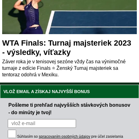
WTA Finals: Turnaj majsteriek 2023
- výsledky, víťazky
Záver roka je v tenisovej sezóne vždy čas na výnimočné
turnaje z edície Finals ⭐ Ženský Turnaj majsteriek sa
tentoraz odohrá v Mexiku.
VLOŽ EMAIL A ZÍSKAJ NAJVYŠŠÍ BONUS
Pošleme ti prehľad najvyšších stávkových bonusov
- do minúty je tvoj!
Súhlasím so
spracovaním osobných údajov
pre účel zasielania