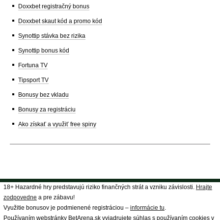
Doxxbet registračný bonus
Doxxbet skaut kód a promo kód
Synottip stávka bez rizika
Synottip bonus kód
Fortuna TV
Tipsport TV
Bonusy bez vkladu
Bonusy za registráciu
Ako získať a využiť free spiny
18+ Hazardné hry predstavujú riziko finančných strát a vzniku závislosti.
Hrajte
zodpovedne
a pre zábavu!
Využitie bonusov je podmienené registráciou –
informácie tu
.
Používaním webstránky BetArena.sk vyjadrujete súhlas s používaním cookies v