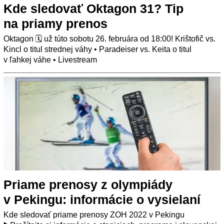
Kde sledovať Oktagon 31? Tip
na priamy prenos
Oktagon 🗓️ už túto sobotu 26. februára od 18:00! Krištofič vs.
Kincl o titul strednej váhy • Paradeiser vs. Keita o titul
v ľahkej váhe • Livestream
Priame prenosy z olympiády
v Pekingu: informácie o vysielaní
Kde sledovať priame prenosy ZOH 2022 v Pekingu