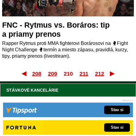
FNC - Rytmus vs. Boráros: tip
a priamy prenos
Rapper Rytmus proti MMA fighterovi Borárosovi na 🥊Fight
Night Challenge 🥊termín a miesto zápasu, pravidlá, kurzy,
tipy, priamy prenos (livestream).
208
209
210
211
212
Prvý
STÁVKOVÉ KANCELÁRIE
Stav si
Stav si