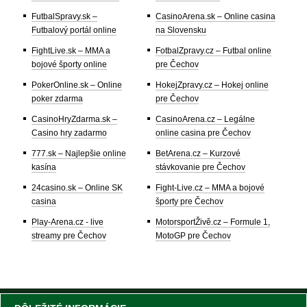
FutbalSpravy.sk –
CasinoArena.sk – Online casina
Futbalový portál online
na Slovensku
FightLive.sk – MMA a
FotbalZpravy.cz – Futbal online
bojové športy online
pre Čechov
PokerOnline.sk – Online
HokejZpravy.cz – Hokej online
poker zdarma
pre Čechov
CasinoHryZdarma.sk –
CasinoArena.cz – Legálne
Casino hry zadarmo
online casina pre Čechov
777.sk – Najlepšie online
BetArena.cz – Kurzové
kasína
stávkovanie pre Čechov
24casino.sk – Online SK
Fight-Live.cz – MMA a bojové
casina
športy pre Čechov
Play-Arena.cz - live
MotorsportŽivě.cz – Formule 1,
streamy pre Čechov
MotoGP pre Čechov