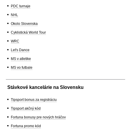
PDC turnaje
NHL
Okolo Slovenska
Cyklistická World Tour
WRC
Let's Dance
MS v atletike
MS vo futbale
Stávkové kancelárie na Slovensku
Tipsport bonus za registráciu
Tipsport akčný kód
Fortuna bonusy pre nových hráčov
Fortuna promo kód