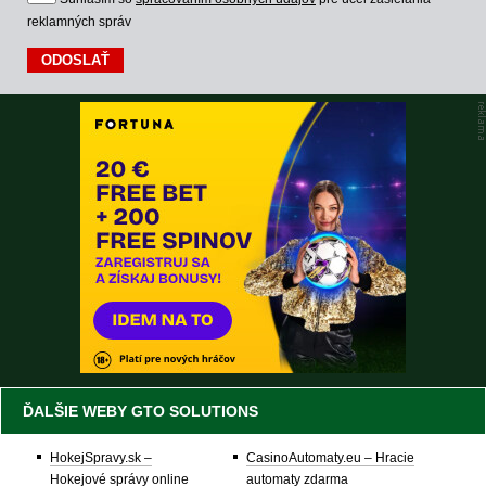
reklamných správ
ĎALŠIE WEBY GTO SOLUTIONS
HokejSpravy.sk –
CasinoAutomaty.eu – Hracie
Hokejové správy online
automaty zdarma