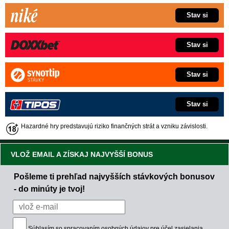
Stav si
Stav si
Stav si
Stav si
Hazardné hry predstavujú riziko finančných strát a vzniku závislosti.
VLOŽ EMAIL A ZÍSKAJ NAJVYŠŠÍ BONUS
Pošleme ti prehľad najvyšších stávkových bonusov
- do minúty je tvoj!
Súhlasím so
spracovaním osobných údajov
pre účel zasielania