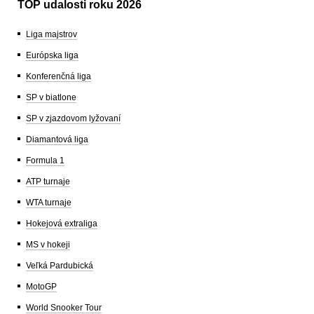
TOP udalosti roku 2026
Liga majstrov
Európska liga
Konferenčná liga
SP v biatlone
SP v zjazdovom lyžovaní
Diamantová liga
Formula 1
ATP turnaje
WTA turnaje
Hokejová extraliga
MS v hokeji
Veľká Pardubická
MotoGP
World Snooker Tour