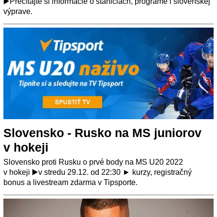
▶️Prečítajte si informácie o staniciach, programe i slovenskej
výprave.
Slovensko - Rusko na MS juniorov
v hokeji
Slovensko proti Rusku o prvé body na MS U20 2022
v hokeji ▶️v stredu 29.12. od 22:30 ► kurzy, registračný
bonus a livestream zdarma v Tipsporte.