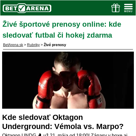
Živé športové prenosy online: kde
sledovať futbal či hokej zdarma
BetArena.sk
>
Rubriky
>
Živé prenosy
Kde sledovať Oktagon
Underground: Vémola vs. Marpo?
Oktagon UNDG 🥊️ už 21. mája od 18:00! Zápasy v boxe aj