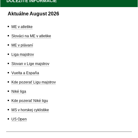
DÔLEŽITÉ INFORMÁCIE
Aktuálne August 2026
ME v atletike
Slováci na ME v atletike
ME v plávaní
Liga majstrov
Slovan v Lige majstrov
Vuelta a España
Kde pozerať Ligu majstrov
Niké liga
Kde pozerať Niké ligu
MS v horskej cyklistike
US Open