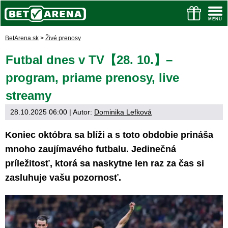
BetArena.sk
>
Živé prenosy
Futbal dnes v TV【28. 10.】–
program, priame prenosy, live
streamy
28.10.2025 06:00
| Autor:
Dominika Lefková
Koniec októbra sa blíži a s toto obdobie prináša
mnoho zaujímavého futbalu. Jedinečná
príležitosť, ktorá sa naskytne len raz za čas si
zasluhuje vašu pozornosť.