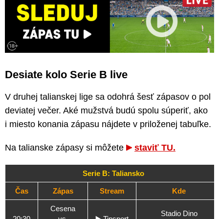
Desiate kolo Serie B live
V druhej talianskej lige sa odohrá šesť zápasov o pol
deviatej večer. Aké mužstvá budú spolu súperiť, ako
i miesto konania zápasu nájdete v priloženej tabuľke.
Na talianske zápasy si môžete
staviť TU.
Serie B: Taliansko
Čas
Zápas
Stream
Kde
Cesena
Stadio Dino
20:30
vs.
▶️
Tipsport