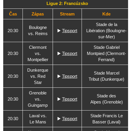
Ligue 2: Francúzsko
Čas
Zápas
Stream
Kde
Stade de la
Boulogne
20:30
▶️
Tipsport
Libération (Boulogne-
vs. Reims
sur-Mer)
Clermont
Stade Gabriel
20:30
vs.
▶️
Tipsport
Montpied (Clermont-
Montpellier
Ferrand)
Dunkerque
Stade Marcel
20:30
vs. Red
▶️
Tipsport
Tribut (Dunkerque)
Star
Grenoble
Stade des
20:30
vs.
▶️
Tipsport
Alpes (Grenoble)
Guingamp
Laval vs.
Stade Francis Le
20:30
▶️
Tipsport
Le Mans
Basser (Laval)