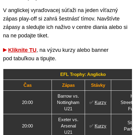
V anglickej vyraďovacej súťaži na jeden víťazný
zápas play-off si zahrá šestnásť tímov. Navštívte
zápasy a sledujte ich naživo v centre diania alebo si
na ne podajte tiket.
Kliknite TU
, na výzvu kurzy alebo banner
pod tabuľkou a tipujte.
EFL Trophy: Anglicko
Čas
Zápas
Stávky
Barrow vs.
Ho
20:00
Nottingham
✅
Kurzy
Street 
U21
Fur
Exeter vs.
St 
20:00
Arsenal
✅
Kurzy
Park 
U21