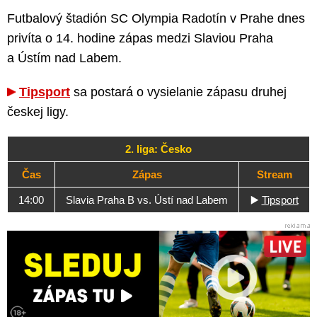
Futbalový štadión SC Olympia Radotín v Prahe dnes
privíta o 14. hodine zápas medzi Slaviou Praha
a Ústím nad Labem.
Tipsport
sa postará o vysielanie zápasu druhej
českej ligy.
2. liga: Česko
Čas
Zápas
Stream
14:00
Slavia Praha B vs. Ústí nad Labem
▶️
Tipsport