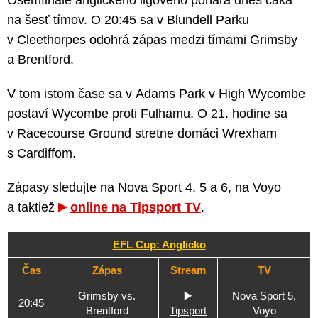
na šesť tímov. O 20:45 sa v Blundell Parku
v Cleethorpes odohrá zápas medzi tímami Grimsby
a Brentford.
V tom istom čase sa v Adams Park v High Wycombe
postaví Wycombe proti Fulhamu. O 21. hodine sa
v Racecourse Ground stretne domáci Wrexham
s Cardiffom.
Zápasy sledujte na Nova Sport 4, 5 a 6, na Voyo
a taktiež
online na Tipsport TV
.
EFL Cup: Anglicko
Čas
Zápas
Stream
TV
Grimsby vs.
▶️
Nova Sport 5,
20:45
Brentford
Tipsport
Voyo