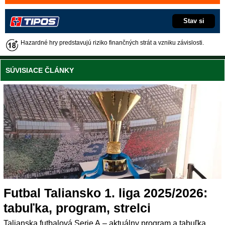
Stav si
Hazardné hry predstavujú riziko finančných strát a vzniku závislosti.
SÚVISIACE ČLÁNKY
Futbal Taliansko 1. liga 2025/2026:
tabuľka, program, strelci
Talianska futbalová Serie A – aktuálny program a tabuľka,