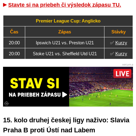
Stavte si na priebeh či výsledok zápasu TU.
Premier League Cup: Anglicko
Čas
Zápas
Stávky
20:00
Ipswich U21 vs. Preston U21
✅
Kurzy
20:00
Stoke U21 vs. Sheffield Utd U21
✅
Kurzy
15. kolo druhej českej ligy naživo: Slavia
Praha B proti Ústí nad Labem