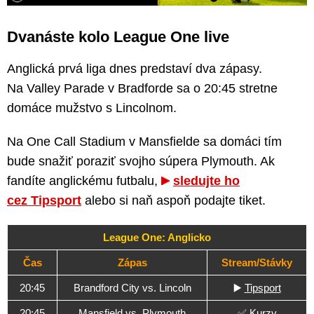
Dvanáste kolo League One live
Anglická prvá liga dnes predstaví dva zápasy.
Na Valley Parade v Bradforde sa o 20:45 stretne
domáce mužstvo s Lincolnom.
Na One Call Stadium v Mansfielde sa domáci tím
bude snažiť poraziť svojho súpera Plymouth. Ak
fandíte anglickému futbalu,
sledujte ho
cez Tipsport
alebo si naň aspoň podajte tiket.
League One: Anglicko
Čas
Zápas
Stream/Stávky
20:45
Brandford City vs. Lincoln
▶️
Tipsport
20:45
Mansfield vs. Plymouth
✅
Kurzy