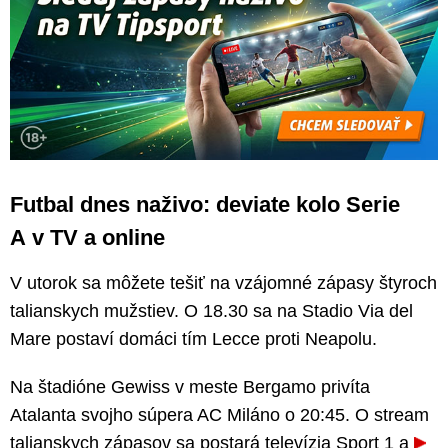
Futbal dnes naživo: deviate kolo Serie
A v TV a online
V utorok sa môžete tešiť na vzájomné zápasy štyroch
talianskych mužstiev. O 18.30 sa na Stadio Via del
Mare postaví domáci tím Lecce proti Neapolu.
Na štadióne Gewiss v meste Bergamo privíta
Atalanta svojho súpera AC Miláno o 20:45. O stream
talianskych zápasov sa postará televízia Sport 1 a