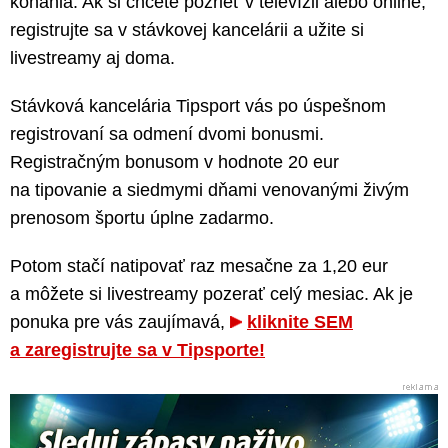
konania. Ak si chcete pozrieť v televízii alebo online,
registrujte sa v stávkovej kancelárii a užite si
livestreamy aj doma.
Stávková kancelária Tipsport vás po úspešnom
registrovaní sa odmení dvomi bonusmi.
Registračným bonusom v hodnote 20 eur
na tipovanie a siedmymi dňami venovanými živým
prenosom športu úplne zadarmo.
Potom stačí natipovať raz mesačne za 1,20 eur
a môžete si livestreamy pozerať celý mesiac. Ak je
ponuka pre vás zaujímavá,
kliknite SEM
a zaregistrujte sa v Tipsporte!