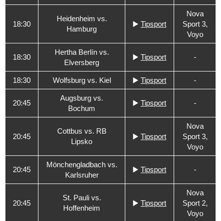
Nova
Heidenheim vs.
18:30
▶️
Tipsport
Sport 3,
Hamburg
Voyo
Hertha Berlín vs.
18:30
▶️
Tipsport
-
Elversberg
18:30
Wolfsburg vs. Kiel
▶️
Tipsport
-
Augsburg vs.
20:45
▶️
Tipsport
-
Bochum
Nova
Cottbus vs. RB
20:45
▶️
Tipsport
Sport 3,
Lipsko
Voyo
Mönchengladbach vs.
20:45
▶️
Tipsport
-
Karlsruher
Nova
St. Pauli vs.
20:45
▶️
Tipsport
Sport 2,
Hoffenheim
Voyo