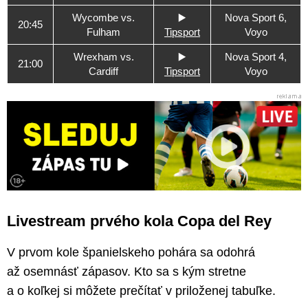
Wycombe vs.
▶️
Nova Sport 6,
20:45
Fulham
Tipsport
Voyo
Wrexham vs.
▶️
Nova Sport 4,
21:00
Cardiff
Tipsport
Voyo
Livestream prvého kola Copa del Rey
V prvom kole španielskeho pohára sa odohrá
až osemnásť zápasov. Kto sa s kým stretne
a o koľkej si môžete prečítať v priloženej tabuľke.