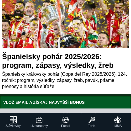
Španielsky pohár 2025/2026:
program, zápasy, výsledky, žreb
Španielsky kráľovský pohár (Copa del Rey 2025/2026), 124.
ročník: program, výsledky, zápasy, žreb, pavúk, priame
prenosy a história súťaže.
VLOŽ EMAIL A ZÍSKAJ NAJVYŠŠÍ BONUS
Pošleme ti prehľad najvyšších stávkových bonusov
- do minúty je tvoj!
Stávkovky
Livestreamy
Futbal
Tenis
MMA