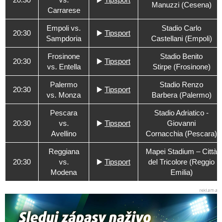
Manuzzi (Cesena)
Carrarese
Empoli vs.
Stadio Carlo
20:30
▶️
Tipsport
Sampdoria
Castellani (Empoli)
Frosinone
Stadio Benito
20:30
▶️
Tipsport
vs. Entella
Stirpe (Frosinone)
Palermo
Stadio Renzo
20:30
▶️
Tipsport
vs. Monza
Barbera (Palermo)
Pescara
Stadio Adriatico -
20:30
vs.
▶️
Tipsport
Giovanni
Avellino
Cornacchia (Pescara)
Reggiana
Mapei Stadium – Città
20:30
vs.
▶️
Tipsport
del Tricolore (Reggio
Modena
Emilia)