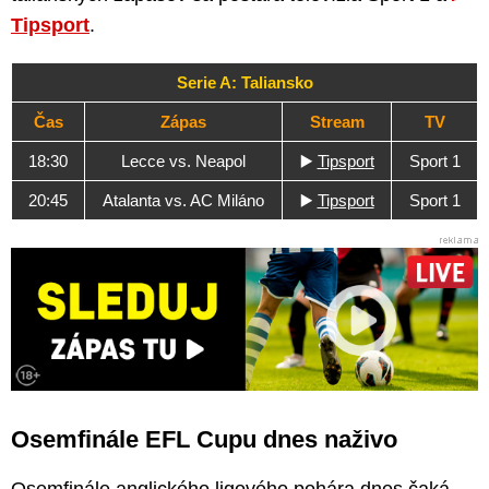
Tipsport
.
Serie A: Taliansko
Čas
Zápas
Stream
TV
18:30
Lecce vs. Neapol
▶️
Tipsport
Sport 1
20:45
Atalanta vs. AC Miláno
▶️
Tipsport
Sport 1
Osemfinále EFL Cupu dnes naživo
Osemfinále anglického ligového pohára dnes čaká