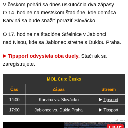
V českom pohári sa dnes uskutočnia dva zápasy.
O 14. hodine na mestskom štadióne, kde domáca
Karviná sa bude snažiť poraziť Slovácko.
O 17. hodine na štadióne Střelnice v Jablonci
nad Nisou, kde sa Jablonec stretne s Duklou Praha.
Tipsport odvysiela oba duely.
Stačí ak sa
zaregistrujete.
MOL Cup: Česko
Čas
Zápas
Stream
14:00
Karviná vs. Slovácko
▶️
Tipsport
17:00
Jablonec vs. Dukla Praha
▶️
Tipsport