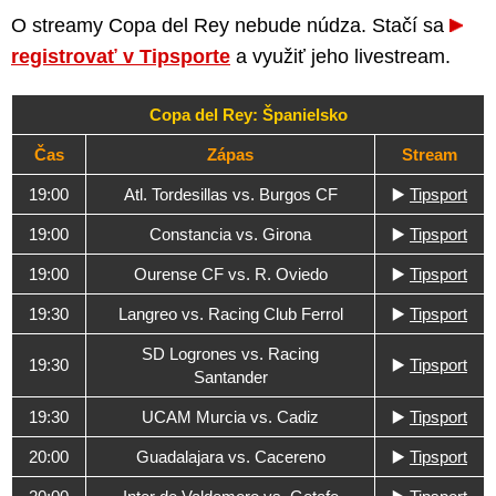
O streamy Copa del Rey nebude núdza. Stačí sa
registrovať v Tipsporte
a využiť jeho livestream.
Copa del Rey: Španielsko
Čas
Zápas
Stream
19:00
Atl. Tordesillas vs. Burgos CF
▶️
Tipsport
19:00
Constancia vs. Girona
▶️
Tipsport
19:00
Ourense CF vs. R. Oviedo
▶️
Tipsport
19:30
Langreo vs. Racing Club Ferrol
▶️
Tipsport
SD Logrones vs. Racing
19:30
▶️
Tipsport
Santander
19:30
UCAM Murcia vs. Cadiz
▶️
Tipsport
20:00
Guadalajara vs. Cacereno
▶️
Tipsport