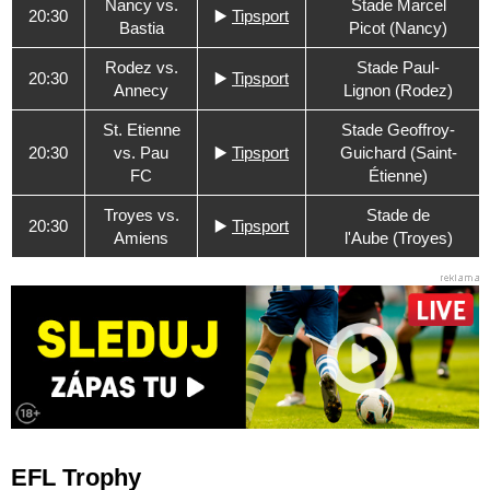
Nancy vs.
Stade Marcel
20:30
▶️
Tipsport
Bastia
Picot (Nancy)
Rodez vs.
Stade Paul-
20:30
▶️
Tipsport
Annecy
Lignon (Rodez)
St. Etienne
Stade Geoffroy-
20:30
vs. Pau
▶️
Tipsport
Guichard (Saint-
FC
Étienne)
Troyes vs.
Stade de
20:30
▶️
Tipsport
Amiens
l'Aube (Troyes)
EFL Trophy