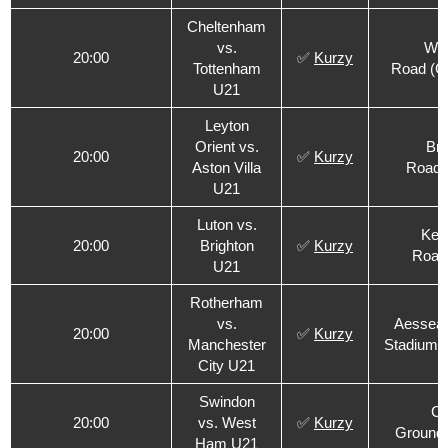
Cheltenham
vs.
Wh
20:00
✅
Kurzy
Tottenham
Road (C
U21
Leyton
Orient vs.
Bri
20:00
✅
Kurzy
Aston Villa
Road 
U21
Luton vs.
Keni
20:00
Brighton
✅
Kurzy
Road 
U21
Rotherham
vs.
Aesseal
20:00
✅
Kurzy
Manchester
Stadium 
City U21
Swindon
Co
20:00
vs. West
✅
Kurzy
Ground 
Ham U21