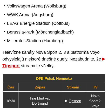
Volkswagen Arena (Wolfsburg)
WWK Arena (Augsburg)
LEAG Energie Stadion (Cottbus)
Borussia-Park (Mönchengladbach)
Millerntor-Stadion (Hamburg)
Televízne kanály Nova Sport 2, 3 a platforma Voyo
odvysielajú niektoré dnešné duely. Nezabudnite, že
Tipsport
streamuje všetky.
DFB Pokal: Nemecko
Čas
Zápas
Stream
TV
Nova
Frankfurt vs.
18:30
▶️
Tipsport
Sport 2,
Dortmund
Voyo