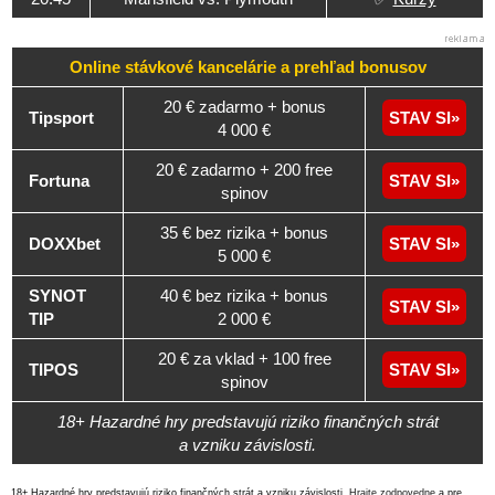
Online stávkové kancelárie a
prehľad
bonusov
20 € zadarmo + bonus
Tipsport
STAV SI
4 000 €
20 € zadarmo + 200 free
Fortuna
STAV SI
spinov
35 € bez rizika + bonus
DOXXbet
STAV SI
5 000 €
SYNOT
40 € bez rizika + bonus
STAV SI
TIP
2 000 €
20 € za vklad + 100 free
TIPOS
STAV SI
spinov
18+ Hazardné hry predstavujú riziko finančných strát
a vzniku závislosti.
18+ Hazardné hry predstavujú riziko finančných strát a vzniku závislosti.
Hrajte zodpovedne
a pre