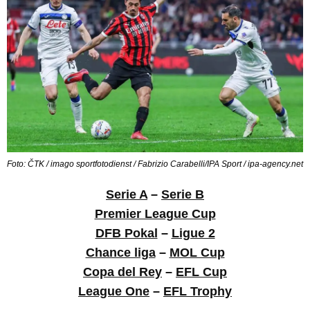
Foto: ČTK / imago sportfotodienst / Fabrizio Carabelli/IPA Sport / ipa-agency.net
Serie A
–
Serie B
Premier League Cup
DFB Pokal
–
Ligue 2
Chance liga
–
MOL Cup
Copa del Rey
–
EFL Cup
League One
–
EFL Trophy