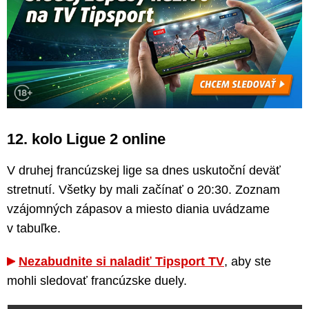
12. kolo Ligue 2 online
V druhej francúzskej lige sa dnes uskutoční deväť
stretnutí. Všetky by mali začínať o 20:30. Zoznam
vzájomných zápasov a miesto diania uvádzame
v tabuľke.
Nezabudnite si naladiť Tipsport TV
, aby ste
mohli sledovať francúzske duely.