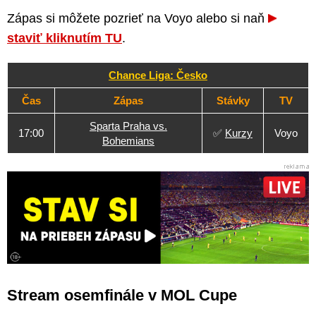
Zápas si môžete pozrieť na Voyo alebo si naň
staviť kliknutím TU
.
Chance Liga: Česko
Čas
Zápas
Stávky
TV
Sparta Praha vs.
17:00
✅
Kurzy
Voyo
Bohemians
Stream osemfinále v MOL Cupe