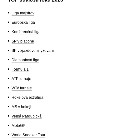
Liga majstrov
Európska liga
Konferenčná liga
SP v biatlone
SP v zjazdovom lyžovaní
Diamantová liga
Formula 1
ATP turnaje
WTA turnaje
Hokejová extraliga
MS v hokeji
Veľká Pardubická
MotoGP
World Snooker Tour