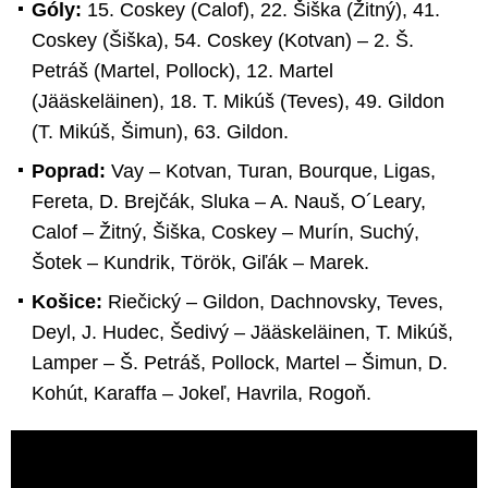
Góly:
15. Coskey (Calof), 22. Šiška (Žitný), 41.
Coskey (Šiška), 54. Coskey (Kotvan) – 2. Š.
Petráš (Martel, Pollock), 12. Martel
(Jääskeläinen), 18. T. Mikúš (Teves), 49. Gildon
(T. Mikúš, Šimun), 63. Gildon.
Poprad:
Vay – Kotvan, Turan, Bourque, Ligas,
Fereta, D. Brejčák, Sluka – A. Nauš, O´Leary,
Calof – Žitný, Šiška, Coskey – Murín, Suchý,
Šotek – Kundrik, Török, Giľák – Marek.
Košice:
Riečický – Gildon, Dachnovsky, Teves,
Deyl, J. Hudec, Šedivý – Jääskeläinen, T. Mikúš,
Lamper – Š. Petráš, Pollock, Martel – Šimun, D.
Kohút, Karaffa – Jokeľ, Havrila, Rogoň.