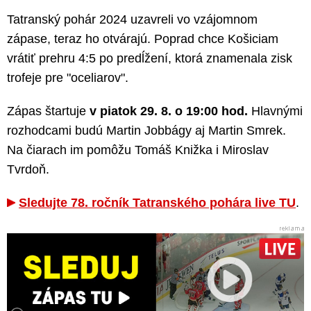
Tatranský pohár 2024 uzavreli vo vzájomnom
zápase, teraz ho otvárajú. Poprad chce Košiciam
vrátiť prehru 4:5 po predĺžení, ktorá znamenala zisk
trofeje pre "oceliarov".
Zápas štartuje
v piatok 29. 8. o 19:00 hod.
Hlavnými
rozhodcami budú Martin Jobbágy aj Martin Smrek.
Na čiarach im pomôžu Tomáš Knižka i Miroslav
Tvrdoň.
Sledujte 78. ročník Tatranského pohára live TU
.