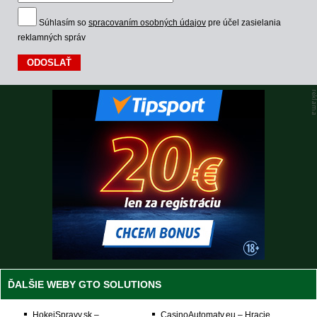
Súhlasím so
spracovaním osobných údajov
pre účel zasielania
reklamných správ
ĎALŠIE WEBY GTO SOLUTIONS
HokejSpravy.sk –
CasinoAutomaty.eu – Hracie