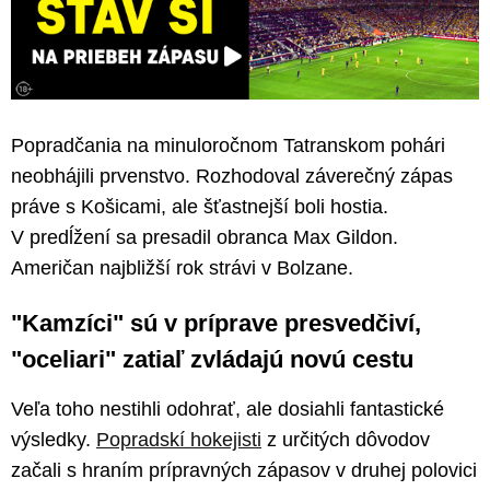
Popradčania na minuloročnom Tatranskom pohári
neobhájili prvenstvo. Rozhodoval záverečný zápas
práve s Košicami, ale šťastnejší boli hostia.
V predĺžení sa presadil obranca Max Gildon.
Američan najbližší rok strávi v Bolzane.
"Kamzíci" sú v príprave presvedčiví,
"oceliari" zatiaľ zvládajú novú cestu
Veľa toho nestihli odohrať, ale dosiahli fantastické
výsledky.
Popradskí hokejisti
z určitých dôvodov
začali s hraním prípravných zápasov v druhej polovici