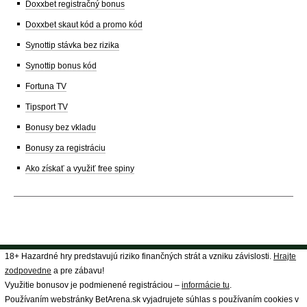
Doxxbet registračný bonus
Doxxbet skaut kód a promo kód
Synottip stávka bez rizika
Synottip bonus kód
Fortuna TV
Tipsport TV
Bonusy bez vkladu
Bonusy za registráciu
Ako získať a využiť free spiny
18+ Hazardné hry predstavujú riziko finančných strát a vzniku závislosti.
Hrajte
zodpovedne
a pre zábavu!
Využitie bonusov je podmienené registráciou –
informácie tu
.
Používaním webstránky BetArena.sk vyjadrujete súhlas s používaním cookies v