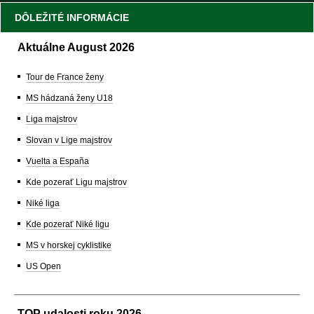
DÔLEŽITÉ INFORMÁCIE
Aktuálne August 2026
Tour de France ženy
MS hádzaná ženy U18
Liga majstrov
Slovan v Lige majstrov
Vuelta a España
Kde pozerať Ligu majstrov
Niké liga
Kde pozerať Niké ligu
MS v horskej cyklistike
US Open
TOP udalosti roku 2026