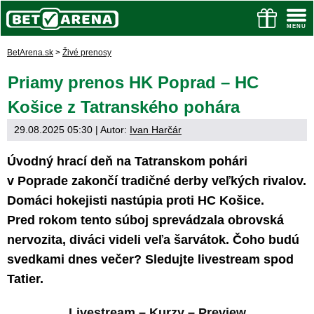
BetArena.sk
>
Živé prenosy
Priamy prenos HK Poprad – HC
Košice z Tatranského pohára
29.08.2025 05:30
| Autor:
Ivan Harčár
Úvodný hrací deň na Tatranskom pohári
v Poprade zakončí tradičné derby veľkých rivalov.
Domáci hokejisti nastúpia proti HC Košice.
Pred rokom tento súboj sprevádzala obrovská
nervozita, diváci videli veľa šarvátok. Čoho budú
svedkami dnes večer? Sledujte livestream spod
Tatier.
Livestream
–
Kurzy
–
Preview