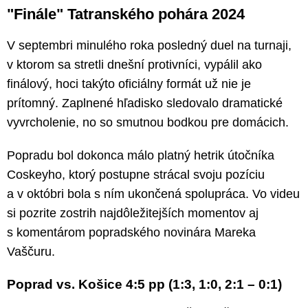
"Finále" Tatranského pohára 2024
V septembri minulého roka posledný duel na turnaji,
v ktorom sa stretli dnešní protivníci, vypálil ako
finálový, hoci takýto oficiálny formát už nie je
prítomný. Zaplnené hľadisko sledovalo dramatické
vyvrcholenie, no so smutnou bodkou pre domácich.
Popradu bol dokonca málo platný hetrik útočníka
Coskeyho, ktorý postupne strácal svoju pozíciu
a v októbri bola s ním ukončená spolupráca. Vo videu
si pozrite zostrih najdôležitejších momentov aj
s komentárom popradského novinára Mareka
Vaščuru.
Poprad vs. Košice 4:5 pp (1:3, 1:0, 2:1 – 0:1)