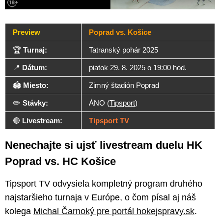
Preview
Poprad vs. Košice
🏆
Turnaj:
Tatranský pohár 2025
📍
Dátum:
piatok 29. 8. 2025 o 19:00 hod.
🏟️
Miesto:
Zimný štadión Poprad
✏️
Stávky:
ÁNO (
Tipsport
)
🔴
Livestream:
Tipsport TV
Nenechajte si ujsť livestream duelu HK
Poprad vs. HC Košice
Tipsport TV odvysiela kompletný program druhého
najstaršieho turnaja v Európe, o čom písal aj náš
kolega
Michal Čarnoký pre portál hokejspravy.sk
.