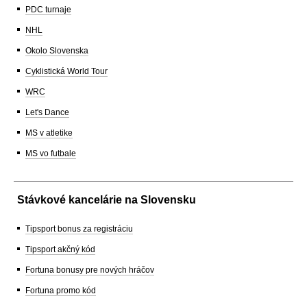
PDC turnaje
NHL
Okolo Slovenska
Cyklistická World Tour
WRC
Let's Dance
MS v atletike
MS vo futbale
Stávkové kancelárie na Slovensku
Tipsport bonus za registráciu
Tipsport akčný kód
Fortuna bonusy pre nových hráčov
Fortuna promo kód