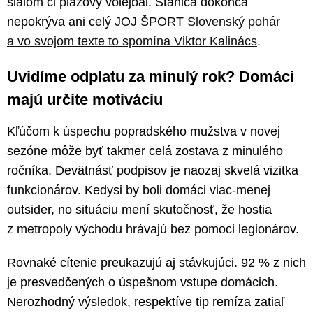
slalom či plážový volejbal. Stanica dokonca
nepokrýva ani celý
JOJ ŠPORT Slovenský pohár
a vo svojom texte to spomína Viktor Kalinács
.
Uvidíme odplatu za minulý rok? Domáci
majú určite motiváciu
Kľúčom k úspechu popradského mužstva v novej
sezóne môže byť takmer celá zostava z minulého
ročníka. Devätnásť podpisov je naozaj skvelá vizitka
funkcionárov. Kedysi by boli domáci viac-menej
outsider, no situáciu mení skutočnosť, že hostia
z metropoly východu hrávajú bez pomoci legionárov.
Rovnaké cítenie preukazujú aj stávkujúci. 92 % z nich
je presvedčených o úspešnom vstupe domácich.
Nerozhodný výsledok, respektíve tip remíza zatiaľ