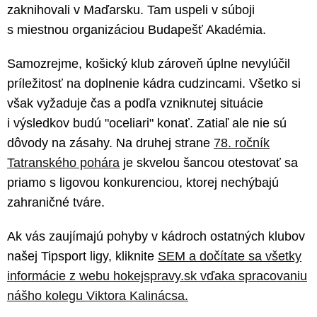
zaknihovali v Maďarsku. Tam uspeli v súboji
s miestnou organizáciou Budapešť Akadémia.
Samozrejme, košický klub zároveň úplne nevylúčil
príležitosť na doplnenie kádra cudzincami. Všetko si
však vyžaduje čas a podľa vzniknutej situácie
i výsledkov budú "oceliari" konať. Zatiaľ ale nie sú
dôvody na zásahy. Na druhej strane
78. ročník
Tatranského pohára
je skvelou šancou otestovať sa
priamo s ligovou konkurenciou, ktorej nechýbajú
zahraničné tváre.
Ak vás zaujímajú pohyby v kádroch ostatných klubov
našej Tipsport ligy, kliknite
SEM a dočítate sa všetky
informácie z webu hokejspravy.sk vďaka spracovaniu
nášho kolegu Viktora Kalinácsa.