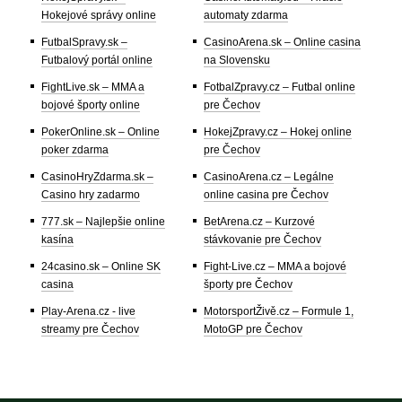
Hokejové správy online
automaty zdarma
FutbalSpravy.sk –
CasinoArena.sk – Online casina
Futbalový portál online
na Slovensku
FightLive.sk – MMA a
FotbalZpravy.cz – Futbal online
bojové športy online
pre Čechov
PokerOnline.sk – Online
HokejZpravy.cz – Hokej online
poker zdarma
pre Čechov
CasinoHryZdarma.sk –
CasinoArena.cz – Legálne
Casino hry zadarmo
online casina pre Čechov
777.sk – Najlepšie online
BetArena.cz – Kurzové
kasína
stávkovanie pre Čechov
24casino.sk – Online SK
Fight-Live.cz – MMA a bojové
casina
športy pre Čechov
Play-Arena.cz - live
MotorsportŽivě.cz – Formule 1,
streamy pre Čechov
MotoGP pre Čechov