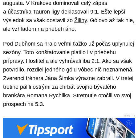
augusta. V Krakove dominovali celý zápas
a účastníka Tauron ligy deklasovali 9:1. Ešte lepší
výsledok sa však dostavil zo
Žiliny
. Gólovo až tak nie,
ale vzhľadom na priebeh áno.
Pod Dubňom sa hralo veľmi ťažko už počas uplynulej
sezóny. Toto konštatovanie platilo i v priebehu
prípravy. Hostitelia ale vyhrávali iba 2:1. Ako sa však
potvrdilo, rozdiel jedného gólu vôbec nič neznamená.
Zverenci trénera Jána Šimka výrazne zabrali. V tretej
tretine pálili ostrými za chrbát svojho bývalého
brankára Romana Rychlika. Stretnutie otočili vo svoj
prospech na 5:3.