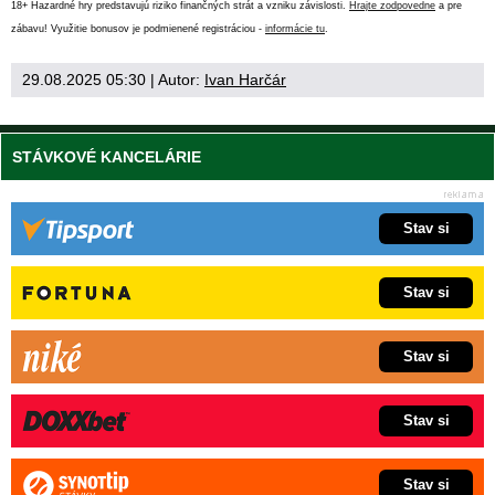
18+ Hazardné hry predstavujú riziko finančných strát a vzniku závislosti.
Hrajte zodpovedne
a pre
zábavu! Využitie bonusov je podmienené registráciou -
informácie tu
.
29.08.2025 05:30
| Autor:
Ivan Harčár
STÁVKOVÉ KANCELÁRIE
Stav si
Stav si
Stav si
Stav si
Stav si