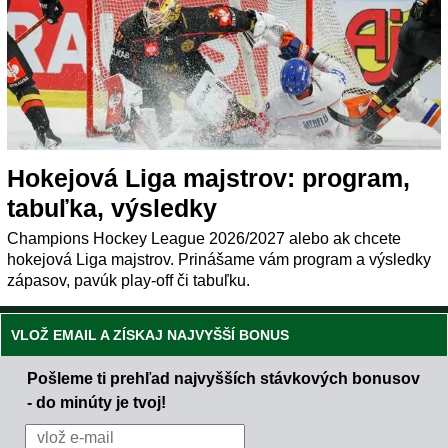
Hokejová Liga majstrov: program,
tabuľka, výsledky
Champions Hockey League 2026/2027 alebo ak chcete
hokejová Liga majstrov. Prinášame vám program a výsledky
zápasov, pavúk play-off či tabuľku.
VLOŽ EMAIL A ZÍSKAJ NAJVYŠŠÍ BONUS
Pošleme ti prehľad najvyšších stávkových bonusov
- do minúty je tvoj!