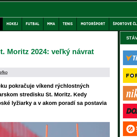
HOKEJ
FUTBAL
MMA
TENIS
MOTORŠPORT
ŠPORTOVÉ Č
STÁ
t. Moritz 2024: veľký návrat
efko
ku pokračuje víkend rýchlostných
iarskom stredisku St. Moritz. Kedy
pské lyžiarky a v akom poradí sa postavia