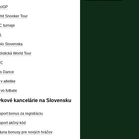
toGP
ld Snooker Tour
 turnaje
L
lo Slovenska
listická World Tour
RC
's Dance
v atletike
vo futbale
vkové kancelárie na Slovensku
sport bonus za registráciu
sport akčný kód
tuna bonusy pre nových hráčov