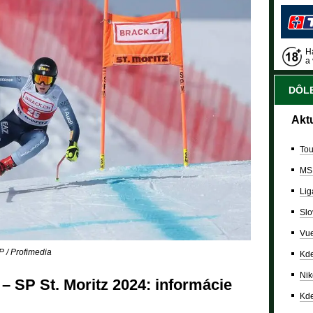
Ha
a 
DÔLE
Akt
Tou
MS
Lig
Slo
Vue
P / Profimedia
Kde
Nik
– SP St. Moritz 2024: informácie
Kde