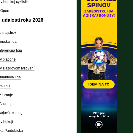
v horskej cyklistike
 Open
 udalosti roku 2026
a majstrov
ópska liga
ferenčná liga
v biatlone
v zjazdovom lyžovaní
mantová liga
mula 1
 turnaje
 turnaje
ejová extraliga
v hokeji
ká Pardubická