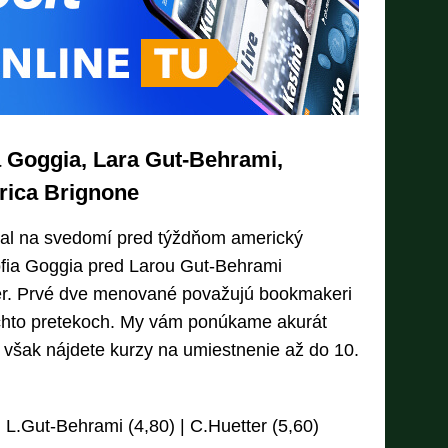
a Goggia, Lara Gut-Behrami,
erica Brignone
mal na svedomí pred týždňom americký
fia Goggia pred Larou Gut-Behrami
r. Prvé dve menované považujú bookmakeri
týchto pretekoch. My vám ponúkame akurát
e však nájdete kurzy na umiestnenie až do 10.
 L.Gut-Behrami (4,80) | C.Huetter (5,60)