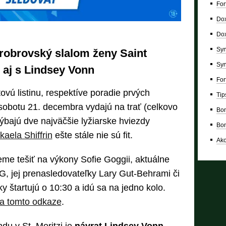
For
Dox
Dox
Syn
erobrovský slalom ženy Saint
Syn
. aj s Lindsey Vonn
For
tovú listinu, respektíve poradie prvých
Tip
 sobotu 21. decembra vydajú na trať (celkovo
Bon
chýbajú dve najväčšie lyžiarske hviezdy
Bon
kaela Shiffrin
ešte stále nie sú fit.
Ako
me tešiť na výkony Sofie Goggii, aktuálne
, jej prenasledovateľky Lary Gut-Behrami či
y štartujú o 10:30 a idú sa na jedno kolo.
a tomto odkaze
.