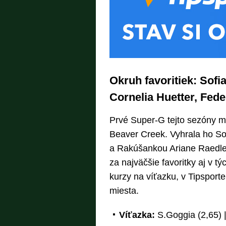
Okruh favoritiek: Sofi
Cornelia Huetter, Fed
Prvé Super-G tejto sezóny 
Beaver Creek. Vyhrala ho So
a Rakúšankou Ariane Raedle
za najväčšie favoritky aj v 
kurzy na víťazku, v Tipsport
miesta.
Víťazka:
S.Goggia (2,65) |