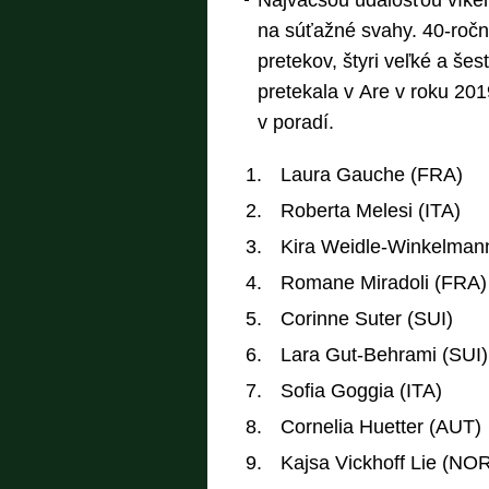
Najväčšou udalosťou víken
na súťažné svahy. 40-roč
pretekov, štyri veľké a še
pretekala v Are v roku 201
v poradí.
Laura Gauche (FRA)
Roberta Melesi (ITA)
Kira Weidle-Winkelman
Romane Miradoli (FRA)
Corinne Suter (SUI)
Lara Gut-Behrami (SUI)
Sofia Goggia (ITA)
Cornelia Huetter (AUT)
Kajsa Vickhoff Lie (NO