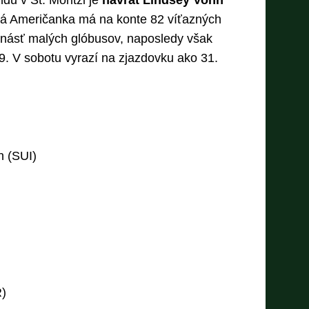
du v St. Moritzi je
návrat Lindsey Vonn
ná Američanka má na konte 82 víťazných
stnásť malých glóbusov, naposledy však
9. V sobotu vyrazí na zjazdovku ako 31.
n (SUI)
R)