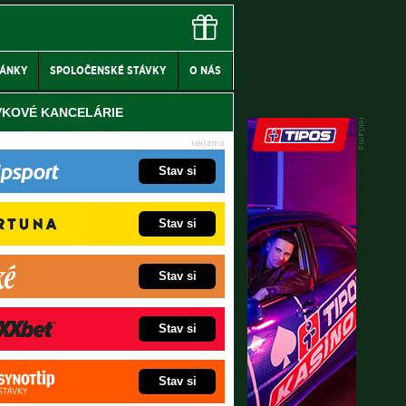
LÁNKY
SPOLOČENSKÉ STÁVKY
O NÁS
VKOVÉ KANCELÁRIE
Stav si
Stav si
Stav si
Stav si
Stav si