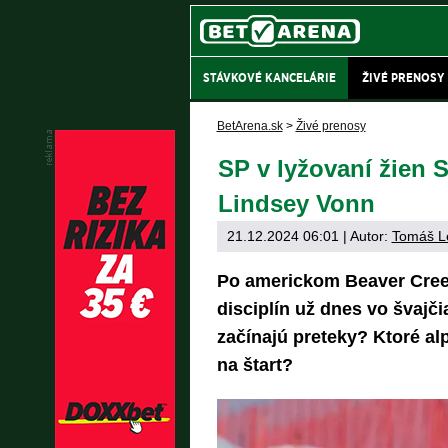
STÁVKOVÉ KANCELÁRIE
ŽIVÉ PRENOSY
BetArena.sk
>
Živé prenosy
SP v lyžovaní žien S
Lindsey Vonn
21.12.2024 06:01
| Autor:
Tomáš L
Po americkom Beaver Cree
disciplín už dnes vo švajč
začínajú preteky? Ktoré al
na štart?