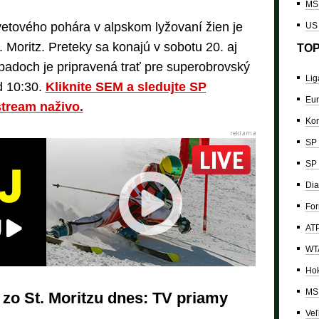
MS 
tového pohára v alpskom lyžovaní žien je
US
 Moritz. Preteky sa konajú v sobotu 20. aj
TOP
ípadoch je pripravená trať pre superobrovský
Lig
d 10:30.
Kliknite SEM a sledujte SP
Eur
stream naživo.
Kon
SP 
SP 
Dia
For
ATP
WTA
Hok
MS 
zo St. Moritzu dnes: TV priamy
Veľ