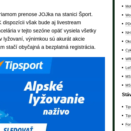
Mo
priamom prenose JOJka na stanici Šport.
Wor
 dispozícii však bude aj livestream
PDC
celária v tejto sezóne opäť vysiela všetky
NH
v lyžovaní, výnimkou sú akurát akcie
Oko
 stačí obyčajná a bezplatná registrácia.
Cyk
W
Let
MS 
MS 
Stá
Tip
Tip
For