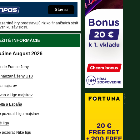
Stav si
zardné hry predstavujú riziko finančných strát
vzniku závislosti.
ŽITÉ INFORMÁCIE
uálne August 2026
r de France ženy
 hádzaná ženy U18
a majstrov
van v Lige majstrov
lta a España
 pozerať Ligu majstrov
é liga
 pozerať Niké ligu