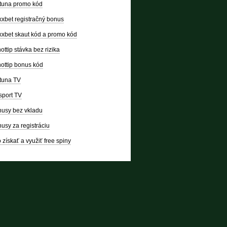
tuna promo kód
xbet registračný bonus
xbet skaut kód a promo kód
ottip stávka bez rizika
ottip bonus kód
tuna TV
sport TV
usy bez vkladu
usy za registráciu
 získať a využiť free spiny