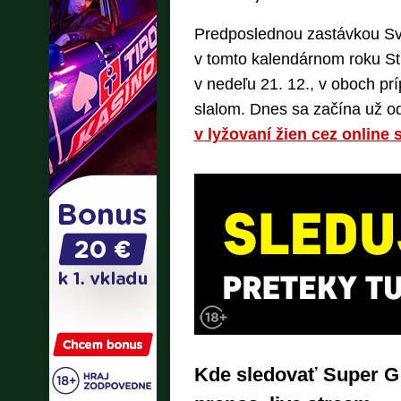
Predposlednou zastávkou Sve
v tomto kalendárnom roku St.
v nedeľu 21. 12., v oboch pr
slalom. Dnes sa začína už o
v lyžovaní žien cez online 
Kde sledovať Super G 