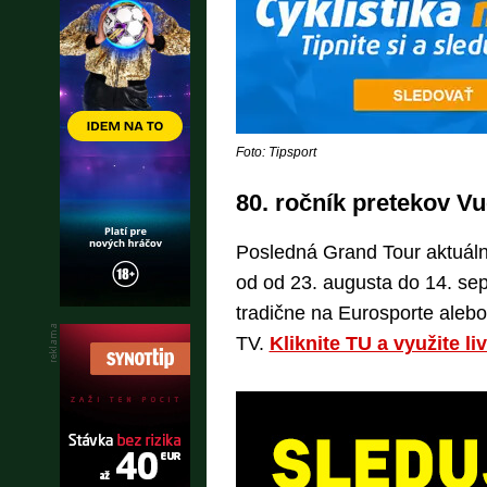
Foto: Tipsport
80. ročník pretekov Vue
Posledná Grand Tour aktuálnej
od od 23. augusta do 14. se
tradične na Eurosporte alebo
TV.
Kliknite TU a využite l