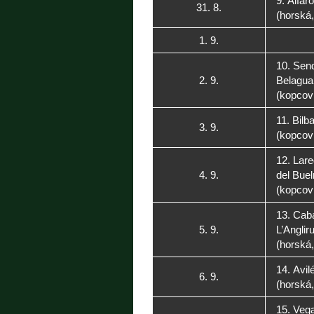
9. Alfar
31. 8.
(horská
1. 9.
10. Send
2. 9.
Belagua
(kopcovi
11. Bilb
3. 9.
(kopcovi
12. Lare
4. 9.
del Buel
(kopcovi
13. Cabá
5. 9.
L’Anglir
(horská
14. Avil
6. 9.
(horská
15. Veg