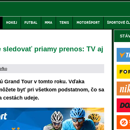
HOKEJ
FUTBAL
MMA
TENIS
MOTORŠPORT
ŠPORTOVÉ Č
STÁ
e sledovať priamy prenos: TV aj
efko
nú Grand Tour v tomto roku. Vďaka
ôžete byť pri všetkom podstatnom, čo sa
a cestách udeje.