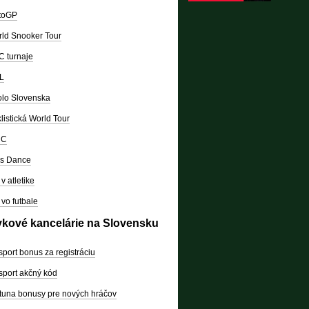
toGP
ld Snooker Tour
 turnaje
L
lo Slovenska
listická World Tour
RC
's Dance
v atletike
vo futbale
vkové kancelárie na Slovensku
sport bonus za registráciu
sport akčný kód
tuna bonusy pre nových hráčov