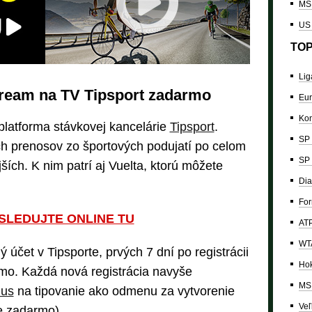
MS 
US
TOP
Lig
stream na TV Tipsport zadarmo
Eur
Kon
platforma stávkovej kancelárie
Tipsport
.
SP 
h prenosov zo športových podujatí po celom
SP 
ších. K nim patrí aj Vuelta, ktorú môžete
Dia
For
SLEDUJTE ONLINE TU
ATP
WTA
 účet v Tipsporte, prvých 7 dní po registrácii
Hok
rmo. Každá nová registrácia navyše
MS 
nus
na tipovanie ako odmenu za vytvorenie
Veľ
je zadarmo).