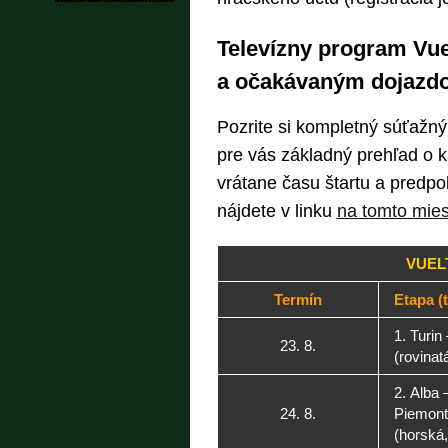
Televízny program Vuel
a očakávaným dojazd
Pozrite si kompletný súťažný
pre vás základný prehľad o k
vrátane času štartu a predp
nájdete v linku
na tomto mies
VUEL
Termín
Etapa (t
1. Turin
23. 8.
(rovinat
2. Alba 
24. 8.
Piemont
(horská