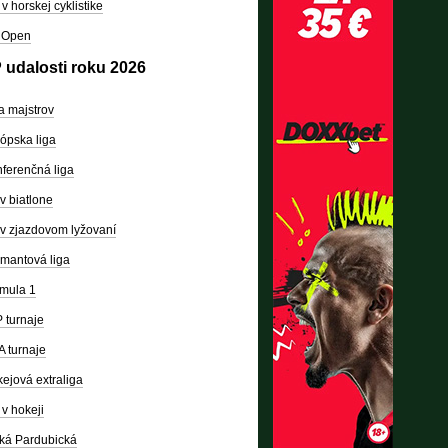
v horskej cyklistike
 Open
 udalosti roku 2026
a majstrov
ópska liga
ferenčná liga
v biatlone
v zjazdovom lyžovaní
mantová liga
mula 1
 turnaje
 turnaje
ejová extraliga
v hokeji
ká Pardubická