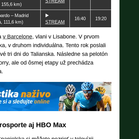
STREAM
, 155,6 km)
pardo – Madrid
▶️
16:40
19:20
á, 111,6 km)
STREAM
ta
v Barcelone
, vlani v Lisabone. V prvom
a, v druhom individuálna. Tento rok poslali
vé tri dni do Talianska. Následne sa pelotón
rry, ale od ôsmej etapy už prechádza
a.
rosporte aj HBO Max