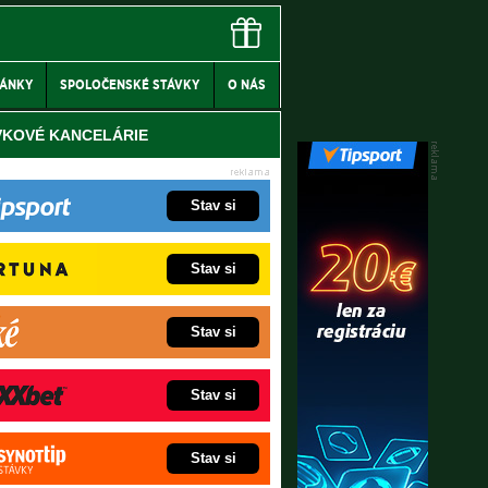
LÁNKY
SPOLOČENSKÉ STÁVKY
O NÁS
VKOVÉ KANCELÁRIE
Stav si
Stav si
Stav si
Stav si
Stav si