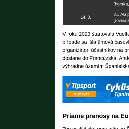
(horská
21. Alal
14. 9.
(rovinat
V roku 2023 štartovala Vuel
prípade sa išla tímová časovk
organizátori účastníkov na pr
dostane do Francúzska, Ando
výhradne územím Španielsk
Priame prenosy na Eu