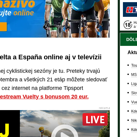
Ha
a 
DÔLE
Akt
lta a España online aj v televízii
Tou
 cyklistickej sezóny je tu. Preteky trvajú
MS
ptembra a všetkých 21 etáp môžete sledovať
Lig
 cez internet na platforme Tipsport
Slo
ivestream Vuelty s bonusom 20 eur.
Vue
Kde
Nik
Kde