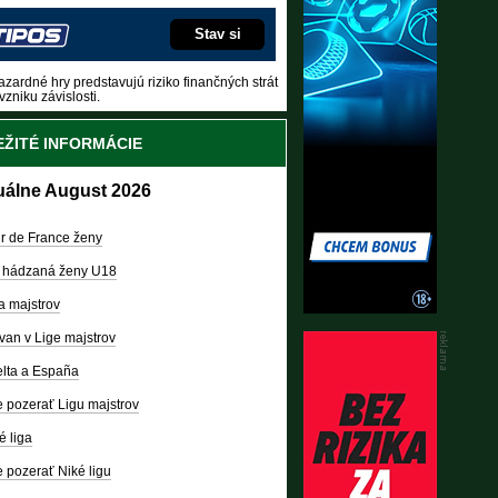
Stav si
zardné hry predstavujú riziko finančných strát
vzniku závislosti.
ŽITÉ INFORMÁCIE
uálne August 2026
r de France ženy
 hádzaná ženy U18
a majstrov
van v Lige majstrov
lta a España
 pozerať Ligu majstrov
é liga
 pozerať Niké ligu