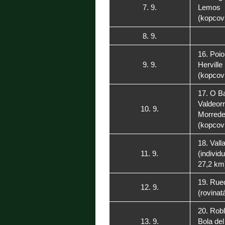
7. 9.
Lemos
(kopcovi
8. 9.
16. Poio
9. 9.
Herville
(kopcovi
17. O B
Valdeorr
10. 9.
Morrede
(kopcovi
18. Valla
11. 9.
(individ
27,2 km
19. Rued
12. 9.
(rovinat
20. Rob
13. 9.
Bola de