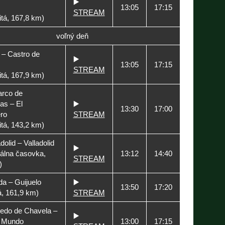
▶️
13:05
17:15
STREAM
tá, 167,8 km)
voľný deň
 – Castro de
▶️
13:05
17:15
STREAM
tá, 167,9 km)
arco de
as – El
▶️
13:30
17:00
ro
STREAM
tá, 143,2 km)
dolid – Valladolid
▶️
uálna časovka,
13:12
14:40
STREAM
)
a – Guijuelo
▶️
13:50
17:20
á, 161,9 km)
STREAM
ledo de Chavela –
▶️
l Mundo
13:00
17:15