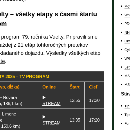
Mo
ty – všetky etapy s časmi štartu
Wor
om
PDC
NH
 program 79. ročníka Vuelty. Pripravili sme
Oko
aždej z 21 etáp tohtoročných pretekov
Cyk
okladaného dojazdu. Výsledky všetkých etáp
W
te
.
Let
TA 2025 – TV PROGRAM
MS 
MS 
yp, dĺžka)
Online
Štart
Cieľ
Stá
 – Novara
▶️
12:55
17:20
á, 186,1 km)
STREAM
Tip
– Limone
Tip
▶️
e
13:35
17:20
STREAM
For
, 159,6 km)