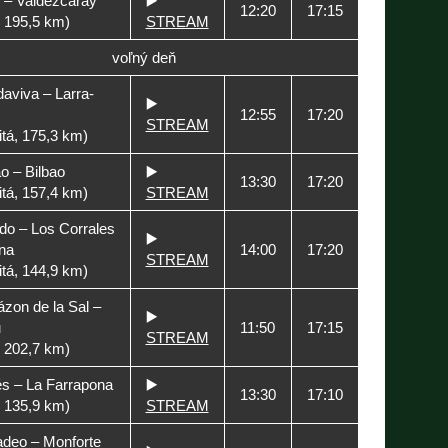
o – Valdezcaray
▶️
12:20
17:15
, 195,5 km)
STREAM
voľný deň
aviva – Larra-
▶️
12:55
17:20
STREAM
tá, 175,3 km)
ao – Bilbao
▶️
13:30
17:20
tá, 157,4 km)
STREAM
do – Los Corrales
▶️
na
14:00
17:20
STREAM
tá, 144,9 km)
zon de la Sal –
▶️
u
11:50
17:15
STREAM
, 202,7 km)
és – La Farrapona
▶️
13:30
17:10
, 135,9 km)
STREAM
adeo – Monforte