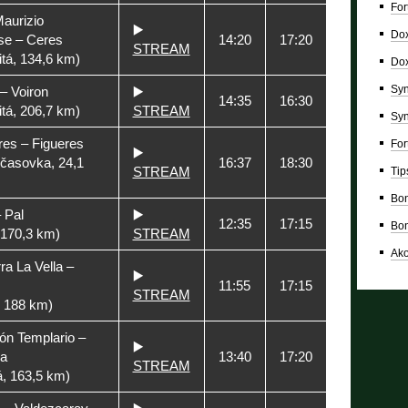
For
aurizio
▶️
Dox
e – Ceres
14:20
17:20
STREAM
tá, 134,6 km)
Dox
Syn
– Voiron
▶️
14:35
16:30
tá, 206,7 km)
STREAM
Syn
res – Figueres
For
▶️
 časovka, 24,1
16:37
18:30
STREAM
Tip
Bon
– Pal
▶️
12:35
17:15
Bon
 170,3 km)
STREAM
Ako
ra La Vella –
▶️
11:55
17:15
STREAM
, 188 km)
ón Templario –
▶️
a
13:40
17:20
STREAM
á, 163,5 km)