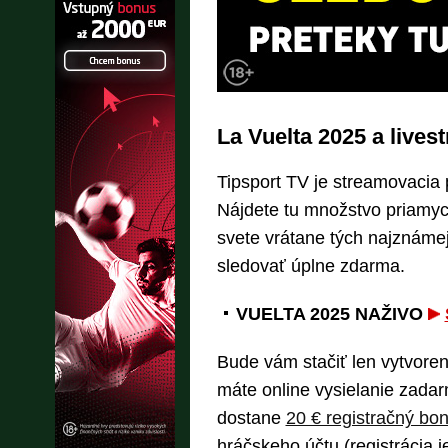
La Vuelta 2025 a live
Tipsport TV je streamovacia 
Nájdete tu množstvo priamyc
svete vrátane tých najznámej
sledovať úplne zdarma.
VUELTA 2025 NAŽIVO
Bude vám stačiť len vytvorený
máte online vysielanie zada
dostane
20 € registračný bo
hráčskeho účtu (registrácia 