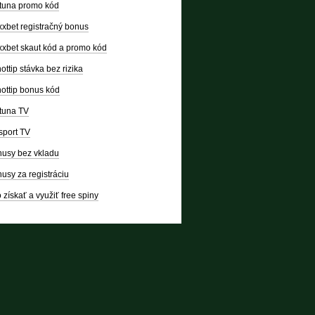
tuna promo kód
xbet registračný bonus
xbet skaut kód a promo kód
ottip stávka bez rizika
ottip bonus kód
tuna TV
sport TV
usy bez vkladu
usy za registráciu
 získať a využiť free spiny