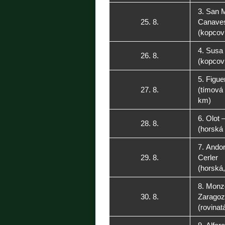
3. San M
25. 8.
Canaves
(kopcovi
4. Susa 
26. 8.
(kopcovi
5. Figue
27. 8.
(tímová
km)
6. Olot 
28. 8.
(horská
7. Andor
29. 8.
Cerler
(horská
8. Monz
30. 8.
Zaragoz
(rovinat