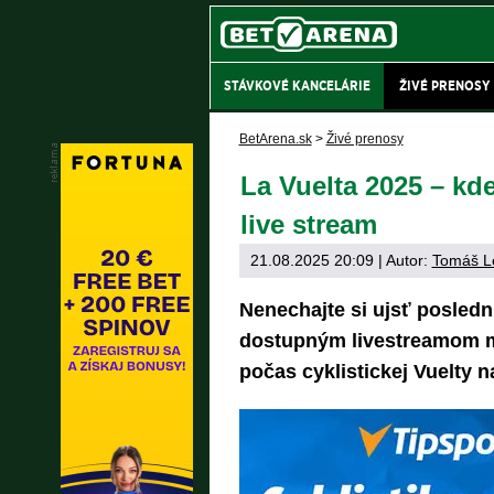
STÁVKOVÉ KANCELÁRIE
ŽIVÉ PRENOSY
BetArena.sk
>
Živé prenosy
La Vuelta 2025 – kd
live stream
21.08.2025 20:09
| Autor:
Tomáš L
Nenechajte si ujsť posled
dostupným livestreamom m
počas cyklistickej Vuelty n